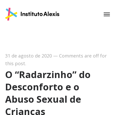
31 de agosto de 2020
—
Comments are off for
this post.
O “Radarzinho” do
Desconforto e o
Abuso Sexual de
Crianças