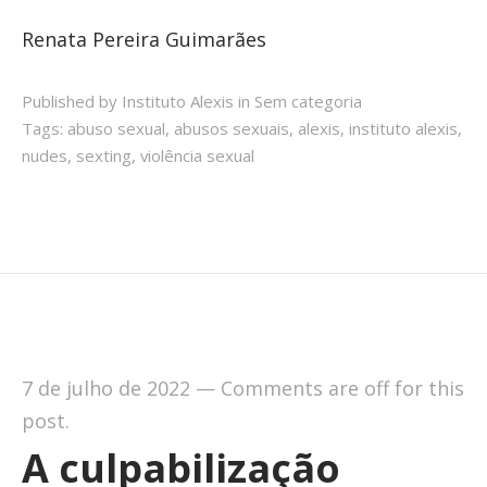
Renata Pereira Guimarães
Published by Instituto Alexis in
Sem categoria
Tags:
abuso sexual
,
abusos sexuais
,
alexis
,
instituto alexis
,
nudes
,
sexting
,
violência sexual
7 de julho de 2022
—
Comments are off for this
post.
A culpabilização