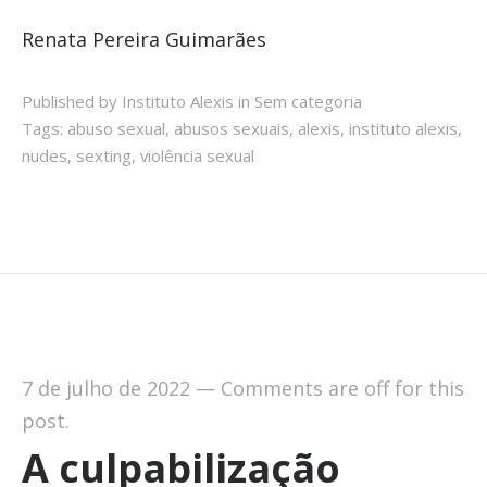
Renata Pereira Guimarães
Published by Instituto Alexis in
Sem categoria
Tags:
abuso sexual
,
abusos sexuais
,
alexis
,
instituto alexis
,
nudes
,
sexting
,
violência sexual
7 de julho de 2022
—
Comments are off for this
post.
A culpabilização