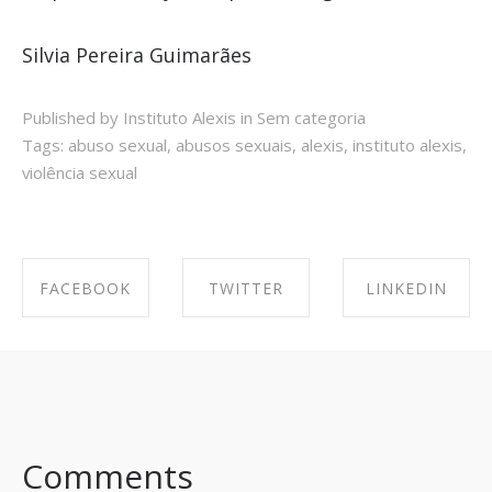
Silvia Pereira Guimarães
Published by Instituto Alexis in
Sem categoria
Tags:
abuso sexual
,
abusos sexuais
,
alexis
,
instituto alexis
,
violência sexual
FACEBOOK
TWITTER
LINKEDIN
SHARE ON
SHARE ON
SHARE ON
FACEBOOK
TWITTER
LINKEDIN
Comments