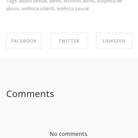
Tags:
abuso sexual
,
alexis
,
instituto alexis
,
suspeita de
abuso
,
violência infantil
,
violência sexual
FACEBOOK
TWITTER
LINKEDIN
SHARE ON
SHARE ON
SHARE ON
FACEBOOK
TWITTER
LINKEDIN
Comments
No comments.